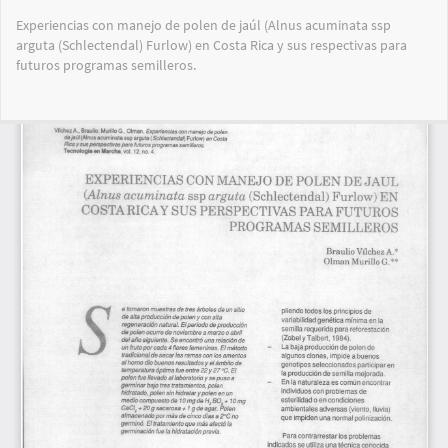
Volver
Experiencias con manejo de polen de jaúl (Alnus acuminata ssp
a
arguta (Schlectendal) Furlow) en Costa Rica y sus respectivas para
los
futuros programas semilleros.
detalles
del
artículo
Des
De
PD