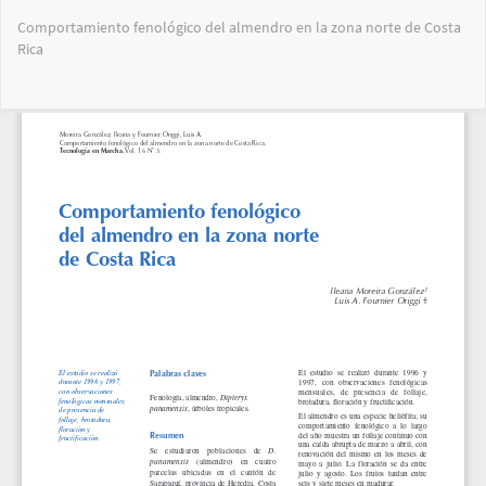
Volver
Comportamiento fenológico del almendro en la zona norte de Costa
a
Rica
los
detalles
del
Des
De
artículo
PD