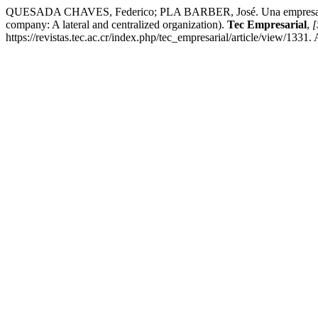
QUESADA CHAVES, Federico; PLA BARBER, José. Una empresa Born Gl
company: A lateral and centralized organization).
Tec Empresarial
,
[
https://revistas.tec.ac.cr/index.php/tec_empresarial/article/view/1331