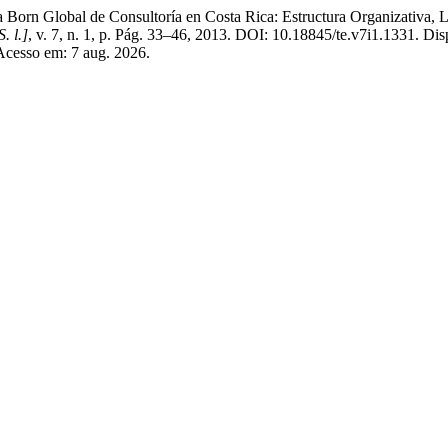
obal de Consultoría en Costa Rica: Estructura Organizativa, Later
S. l.]
, v. 7, n. 1, p. Pág. 33–46, 2013. DOI: 10.18845/te.v7i1.1331. Di
. Acesso em: 7 aug. 2026.