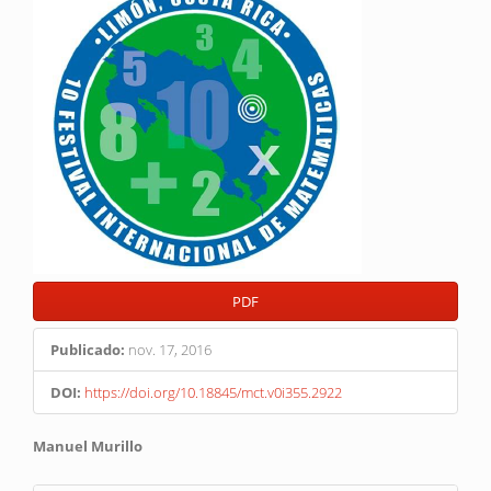
lateral
del
artículo
PDF
Publicado:
nov. 17, 2016
DOI:
https://doi.org/10.18845/mct.v0i355.2922
Contenido
Manuel Murillo
principal