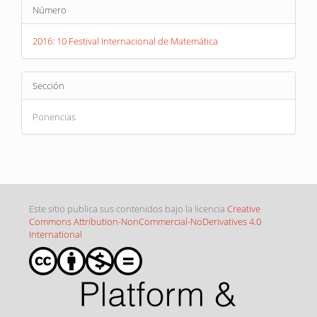
Detalles
del
Número
del
artículo
artículo
2016: 10 Festival Internacional de Matemática
Sección
Ponencias
Este sitio publica sus contenidos bajo la licencia
Creative
Commons Attribution-NonCommercial-NoDerivatives 4.0
International