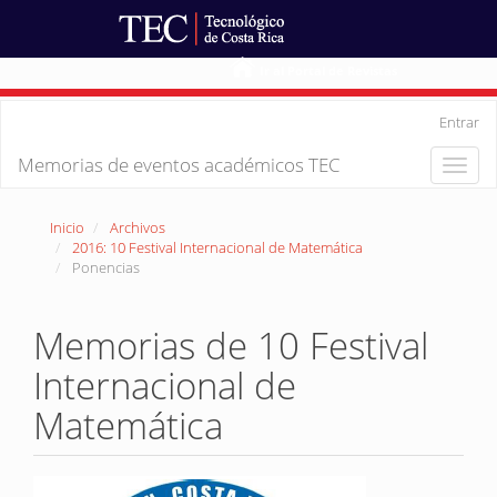
Ir al Portal de Revistas
Navegación
Entrar
principal
Contenido
Memorias de eventos académicos TEC
Toggle
principal
naviga
Barra
lateral
Inicio
Archivos
2016: 10 Festival Internacional de Matemática
Ponencias
Memorias de 10 Festival
Internacional de
Matemática
Barra