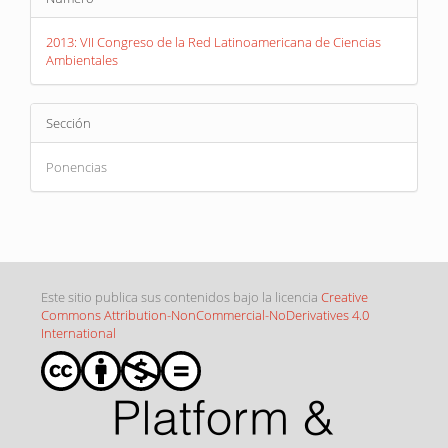
del
artículo
2013: VII Congreso de la Red Latinoamericana de Ciencias
Ambientales
Sección
Ponencias
Este sitio publica sus contenidos bajo la licencia
Creative
Commons Attribution-NonCommercial-NoDerivatives 4.0
International