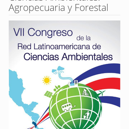
Agropecuaria y Forestal
Barra
lateral
del
artículo