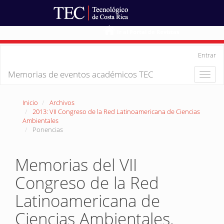
Ir al Portal de Revistas
Navegación
Entrar
principal
Contenido
Memorias de eventos académicos TEC
Toggle
principal
naviga
Barra
lateral
Inicio
Archivos
2013: VII Congreso de la Red Latinoamericana de Ciencias
Ambientales
Ponencias
Memorias del VII
Congreso de la Red
Latinoamericana de
Ciencias Ambientales.