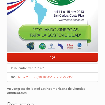
PDF
Publicado:
mar. 2, 2022
DOI:
https://doi.org/10.18845/mct.v0i295.2365
Contenido
VII Congreso de la Red Latinoamericana de Ciencias
Ambientales
principal
del
Resumen