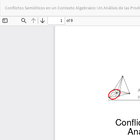
Return
Conflictos Semióticos en un Contexto Algebraico: Un Análisis de las Prod
to
Article
Details