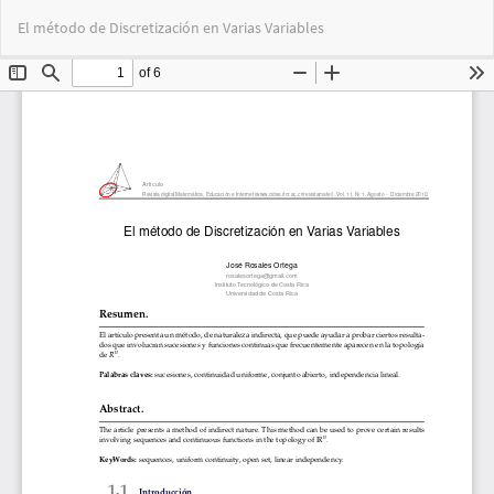
Return
Do
Do
El método de Discretización en Varias Variables
to
PD
Article
Details