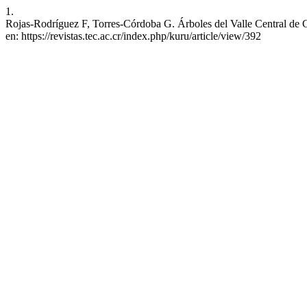
1.
Rojas-Rodríguez F, Torres-Córdoba G. Árboles del Valle Central de C
en: https://revistas.tec.ac.cr/index.php/kuru/article/view/392