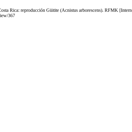
osta Rica: reproducción Güitite (Acnistus arborescens). RFMK [Interne
/view/367