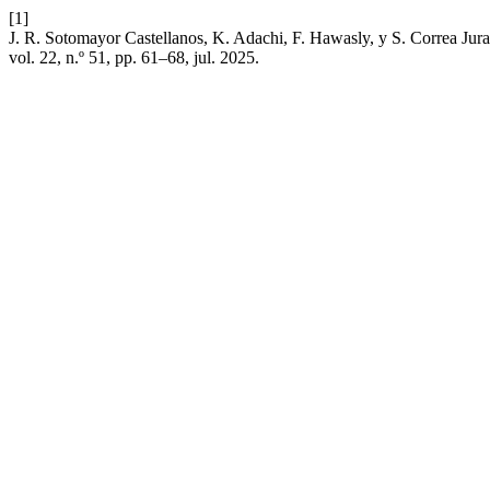
[1]
J. R. Sotomayor Castellanos, K. Adachi, F. Hawasly, y S. Correa Jur
vol. 22, n.º 51, pp. 61–68, jul. 2025.