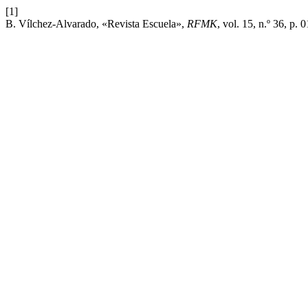
[1]
B. Vílchez-Alvarado, «Revista Escuela»,
RFMK
, vol. 15, n.º 36, p. 