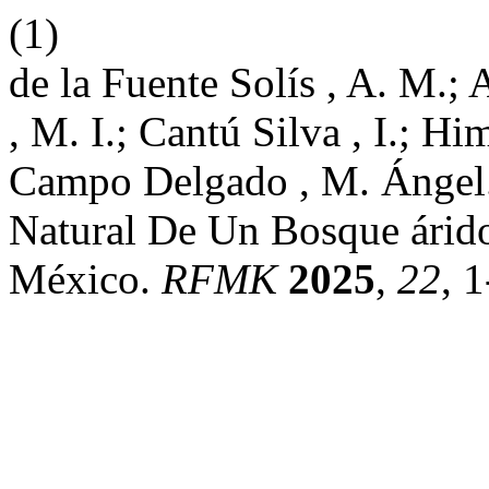
(1)
de la Fuente Solís , A. M.;
, M. I.; Cantú Silva , I.; H
Campo Delgado , M. Ángel.
Natural De Un Bosque árid
México.
RFMK
2025
,
22
, 