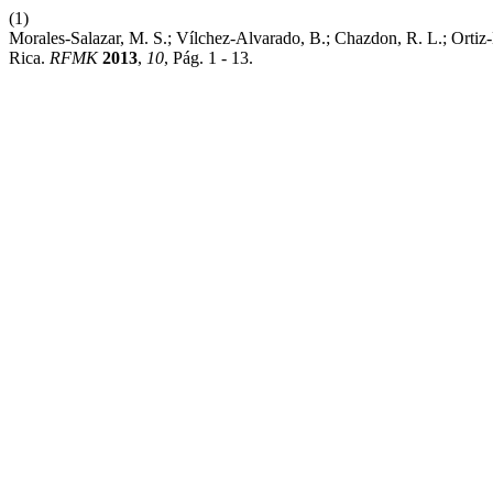
(1)
Morales-Salazar, M. S.; Vílchez-Alvarado, B.; Chazdon, R. L.; Orti
Rica.
RFMK
2013
,
10
, Pág. 1 - 13.