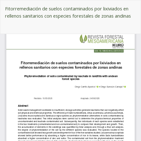
Volver
Fitorremediación de suelos contaminados por lixiviados en
a
rellenos sanitarios con especies forestales de zonas andinas
los
detalles
De
del
De
artículo
P