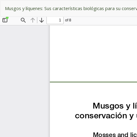
Volver
Musgos y líquenes: Sus características biológicas para su conserv
a
los
detalles
del
artículo