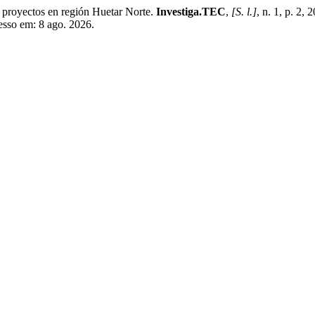
oyectos en región Huetar Norte.
Investiga.TEC
,
[S. l.]
, n. 1, p. 2,
cesso em: 8 ago. 2026.