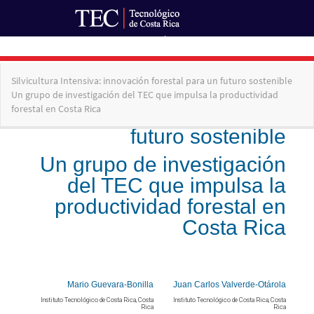
Ir al Portal de Revistas
Volver
Silvicultura Intensiva: innovación forestal para un futuro sostenible
a
Un grupo de investigación del TEC que impulsa la productividad
los
forestal en Costa Rica
detalles
del
artículo