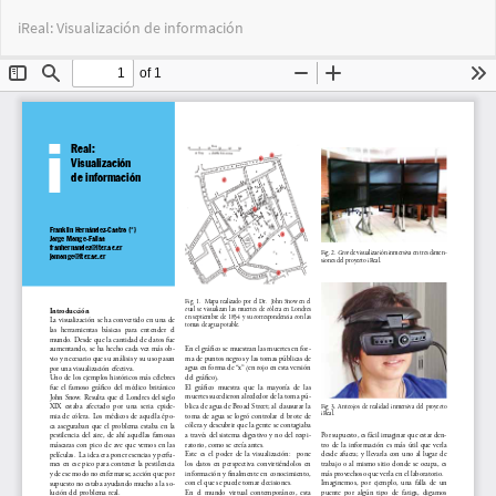
Volver
Des
De
iReal: Visualización de información
a
PD
los
detalles
del
artículo