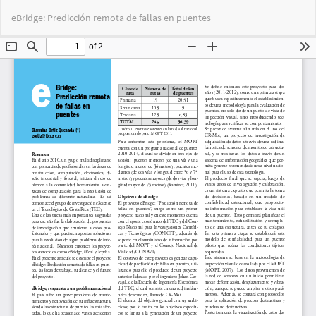
Volver
Des
De
eBridge: Predicción remota de fallas en puentes
a
PD
los
detalles
del
artículo