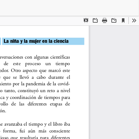
Des
De
PD