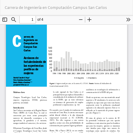
Volver
Des
De
Carrera de Ingeniería en Computación Campus San Carlos
a
PD
los
detalles
del
artículo