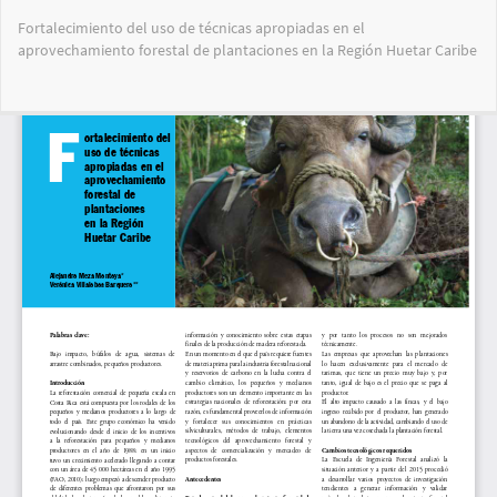
Volver
Fortalecimiento del uso de técnicas apropiadas en el
a
aprovechamiento forestal de plantaciones en la Región Huetar Caribe
los
detalles
del
Des
De
artículo
PD