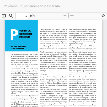
Volver
Des
De
Pokémon Go, un fenómeno inesperado
a
PD
los
detalles
del
artículo