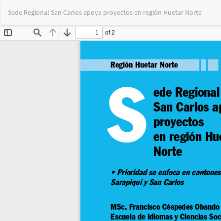
Volver
Sede Regional San Carlos apoya proyectos en región Huetar Norte
a
los
detalles
del
artículo