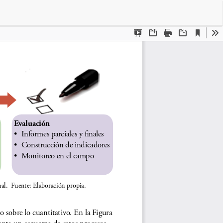
Des
De
PD