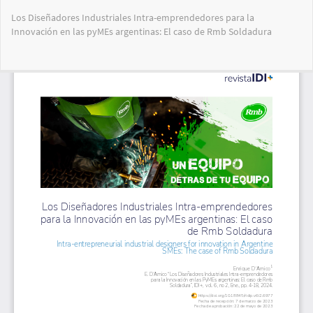
Volver
Los Diseñadores Industriales Intra-emprendedores para la
a
Innovación en las pyMEs argentinas: El caso de Rmb Soldadura
los
detalles
del
Des
De
artículo
PD