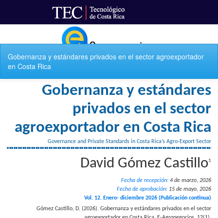
Ir al Portal de Revistas
Volver
Gobernanza y estándares privados en el sector agroexportador
a
en Costa Rica
los
detalles
del
artículo