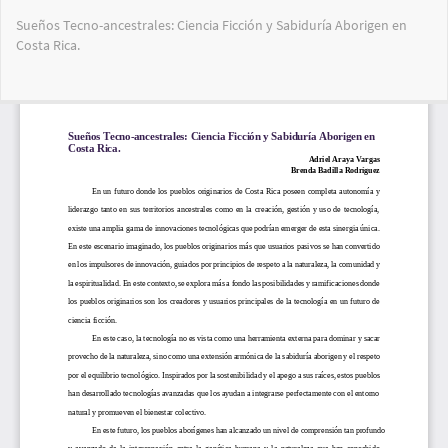
Volver
Sueños Tecno-ancestrales: Ciencia Ficción y Sabiduría Aborigen en
a
Costa Rica.
los
detalles
del
Des
De
artículo
PD