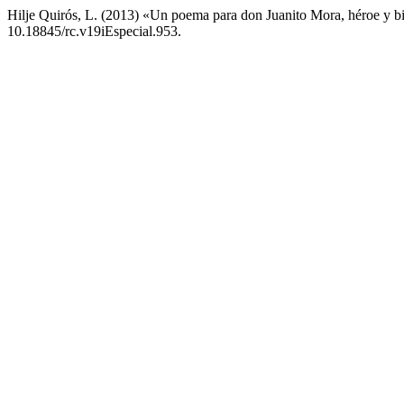
Hilje Quirós, L. (2013) «Un poema para don Juanito Mora, héroe y b
10.18845/rc.v19iEspecial.953.