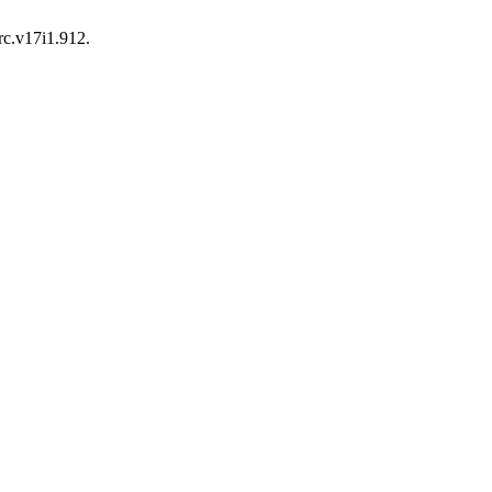
rc.v17i1.912.