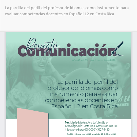
Volver
La parrilla del perfil del profesor de idiomas como instrumento para
a
evaluar competencias docentes en Español L2 en Costa Rica
los
detalles
del
Des
De
artículo
PD