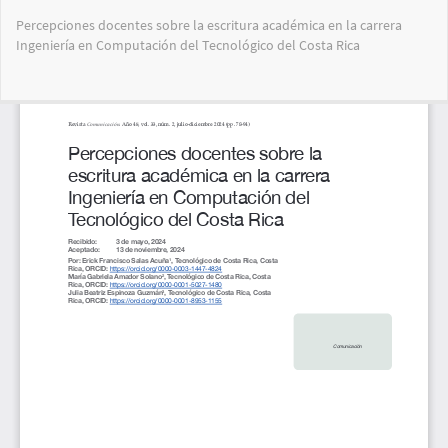
Volver
Percepciones docentes sobre la escritura académica en la carrera
a
Ingeniería en Computación del Tecnológico del Costa Rica
los
detalles
del
Des
De
artículo
PD